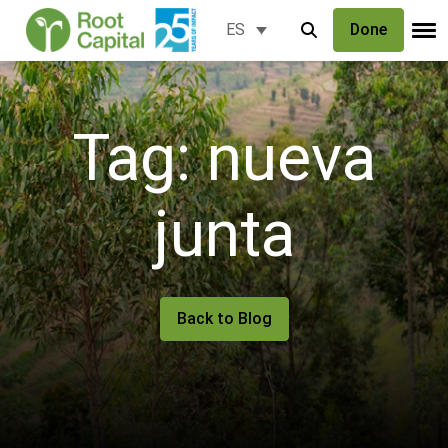
Done
ES
Tag: nueva
junta
Back to Blog