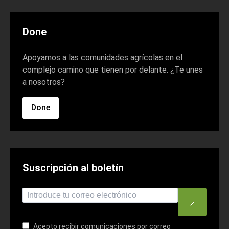
Done
Apoyamos a las comunidades agrícolas en el
complejo camino que tienen por delante. ¿Te unes
a nosotros?
Done
Suscripción al boletín
*
indica necesario
*
Dirección de correo electrónico
Acepto recibir comunicaciones por correo