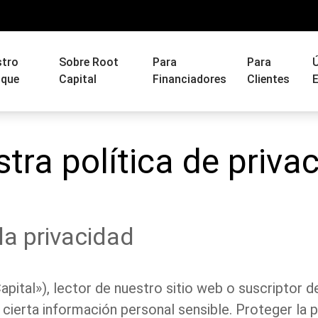
stro
Sobre Root
Para
Para
Ú
oque
Capital
Financiadores
Clientes
E
tra política de priva
a privacidad
ital»), lector de nuestro sitio web o suscriptor de
ierta información personal sensible. Proteger la p