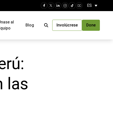
ES
nase al
Blog
Involúcrese
Done
quipo
erú:
 las