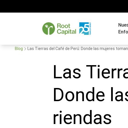
Nue
Enf
Blog
Las Tierras del Café de Perú: Donde las mujeres toman
Las Tierr
Donde la
riendas