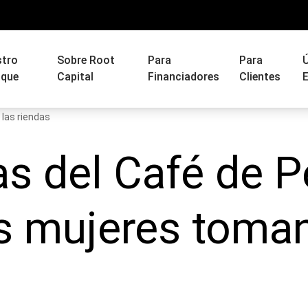
stro
Sobre Root
Para
Para
Ú
oque
Capital
Financiadores
Clientes
E
 las riendas
as del Café de P
s mujeres toman