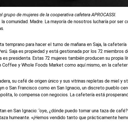
el grupo de mujeres de la cooperativa cafetera APROCASSI.
e la comunidad. Madre. La mayoría de nosotros lucharía por ser c
s.
a temprano para hacer el turno de mañana en Saja, la cafetería 
 Perú. Saja es propiedad y está gestionada por los 72 miembros d
 es presidenta. Estas 72 mujeres también producen su propia lí
ro Coffee y Whole Foods Market como aquí mismo, en la cafeterí
ra, su café de origen único y sus vitrinas repletas de miel y st
yn o San Francisco como en San Ignacio, un discreto pueblo cerc
polita, lo compensa con negocios. La cafetería está prosperand
tan en San Ignacio: ‘oye, ¿dónde puedo tomar una taza de café
 su taza humeante. «¡Hemos vendido tanto que prácticamente he